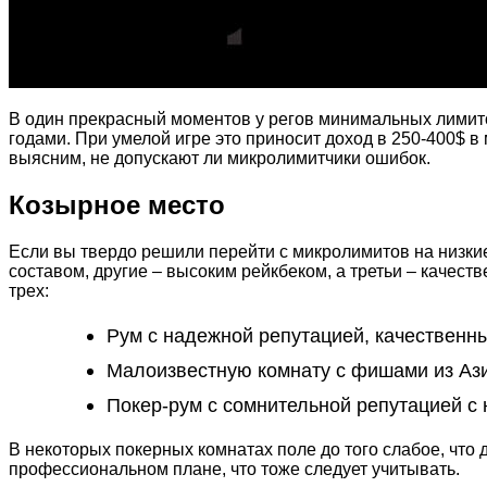
В один прекрасный моментов у регов минимальных лимито
годами. При умелой игре это приносит доход в 250-400$ в
выясним, не допускают ли микролимитчики ошибок.
Козырное место
Если вы твердо решили перейти с микролимитов на низки
составом, другие – высоким рейкбеком, а третьи – качес
трех:
Рум с надежной репутацией, качествен
Малоизвестную комнату с фишами из Ази
Покер-рум с сомнительной репутацией с
В некоторых покерных комнатах поле до того слабое, что 
профессиональном плане, что тоже следует учитывать.