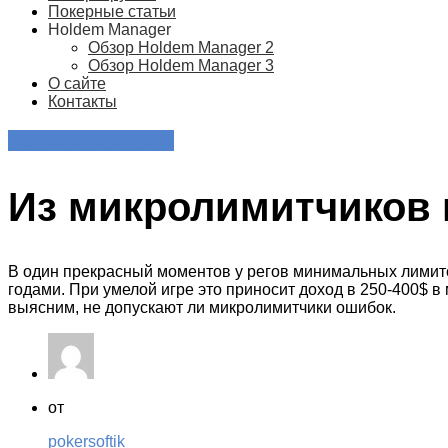
Покерные статьи
Holdem Manager
Обзор Holdem Manager 2
Обзор Holdem Manager 3
О сайте
Контакты
Покерные статьи
Из микролимитчиков 
В один прекрасный моментов у регов минимальных лимито
годами. При умелой игре это приносит доход в 250-400$ в
выясним, не допускают ли микролимитчики ошибок.
от
pokersoftik