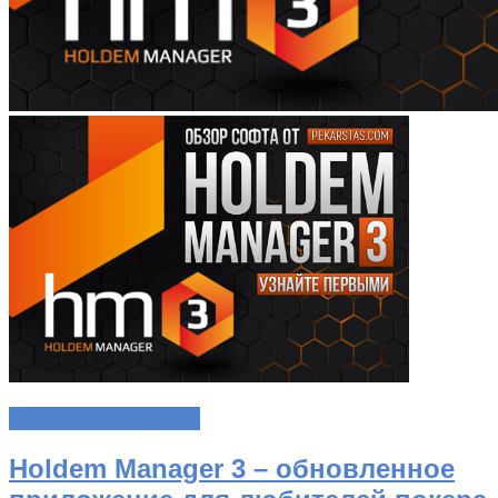
Holdem Manager 3
Holdem Manager 3 – обновленное