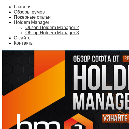
Главная
Обзоры румов
Покерные статьи
Holdem Manager
Обзор Holdem Manager 2
Обзор Holdem Manager 3
О сайте
Контакты