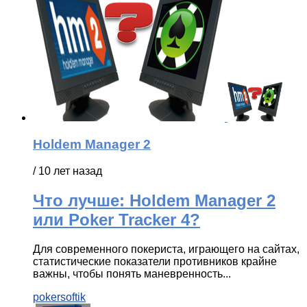
Holdem Manager 2
/ 10 лет назад
Что лучше: Holdem Manager 2
или Poker Tracker 4?
Для современного покериста, играющего на сайтах,
статистические показатели противников крайне
важны, чтобы понять маневренность...
pokersoftik