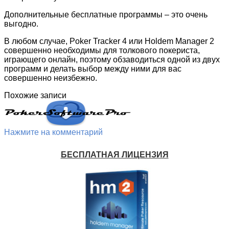
Дополнительные бесплатные программы – это очень
выгодно.
В любом случае, Poker Tracker 4 или Holdem Manager 2
совершенно необходимы для толкового покериста,
играющего онлайн, поэтому обзаводиться одной из двух
программ и делать выбор между ними для вас
совершенно неизбежно.
Похожие записи
Нажмите на комментарий
БЕСПЛАТНАЯ ЛИЦЕНЗИЯ