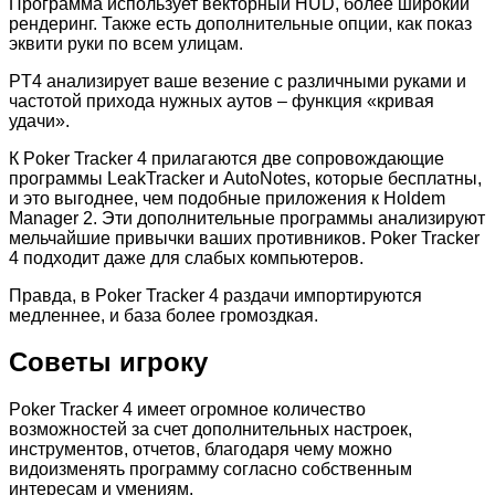
Программа использует векторный HUD, более широкий
рендеринг. Также есть дополнительные опции, как показ
эквити руки по всем улицам.
PT4 анализирует ваше везение с различными руками и
частотой прихода нужных аутов – функция «кривая
удачи».
К Poker Tracker 4 прилагаются две сопровождающие
программы LeakTracker и AutoNotes, которые бесплатны,
и это выгоднее, чем подобные приложения к Holdem
Manager 2. Эти дополнительные программы анализируют
мельчайшие привычки ваших противников. Poker Tracker
4 подходит даже для слабых компьютеров.
Правда, в Poker Tracker 4 раздачи импортируются
медленнее, и база более громоздкая.
Советы игроку
Poker Tracker 4 имеет огромное количество
возможностей за счет дополнительных настроек,
инструментов, отчетов, благодаря чему можно
видоизменять программу согласно собственным
интересам и умениям.