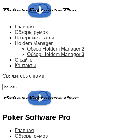
Главная
Обзоры румов
Покерные статьи
Holdem Manager
Обзор Holdem Manager 2
Обзор Holdem Manager 3
О сайте
Контакты
Свяжитесь с нами
Poker Software Pro
Главная
Обзоры румов