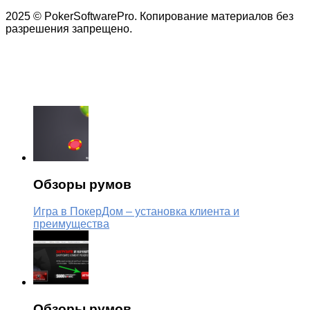
2025 © PokerSoftwarePro. Копирование материалов без
разрешения запрещено.
Обзоры румов
Игра в ПокерДом – установка клиента и
преимущества
Обзоры румов