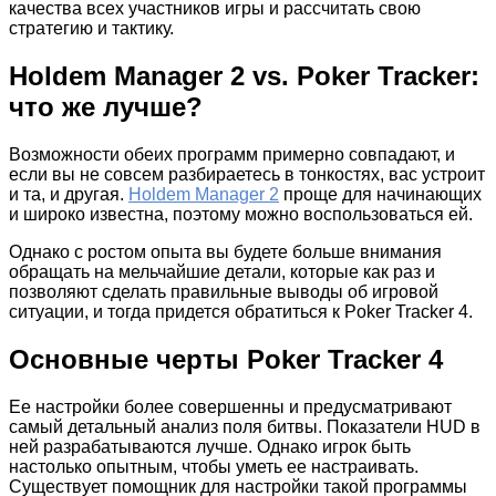
качества всех участников игры и рассчитать свою
стратегию и тактику.
Holdem Manager 2 vs. Poker Tracker:
что же лучше?
Возможности обеих программ примерно совпадают, и
если вы не совсем разбираетесь в тонкостях, вас устроит
и та, и другая.
Holdem Manager 2
проще для начинающих
и широко известна, поэтому можно воспользоваться ей.
Однако с ростом опыта вы будете больше внимания
обращать на мельчайшие детали, которые как раз и
позволяют сделать правильные выводы об игровой
ситуации, и тогда придется обратиться к Poker Tracker 4.
Основные черты Poker Tracker 4
Ее настройки более совершенны и предусматривают
самый детальный анализ поля битвы. Показатели HUD в
ней разрабатываются лучше. Однако игрок быть
настолько опытным, чтобы уметь ее настраивать.
Существует помощник для настройки такой программы