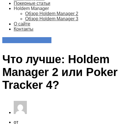
Покерные статьи
Holdem Manager
Обзор Holdem Manager 2
Обзор Holdem Manager 3
О сайте
Контакты
Holdem Manager 2
Что лучше: Holdem
Manager 2 или Poker
Tracker 4?
от