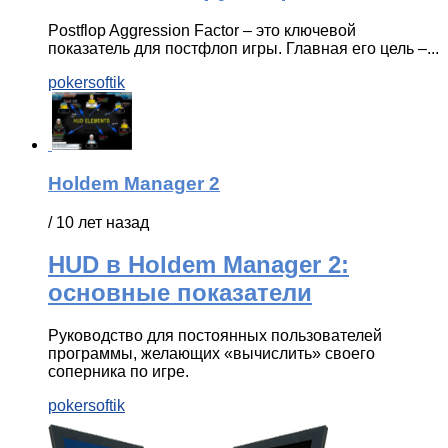
Postflop Aggression Factor – это ключевой
показатель для постфлоп игры. Главная его цель –...
pokersoftik
Holdem Manager 2
/ 10 лет назад
HUD в Holdem Manager 2:
основные показатели
Руководство для постоянных пользователей
программы, желающих «вычислить» своего
соперника по игре.
pokersoftik