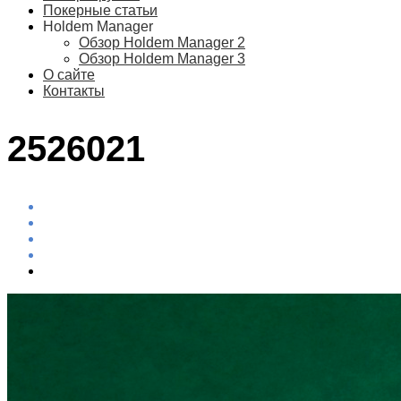
Покерные статьи
Holdem Manager
Обзор Holdem Manager 2
Обзор Holdem Manager 3
О сайте
Контакты
2526021