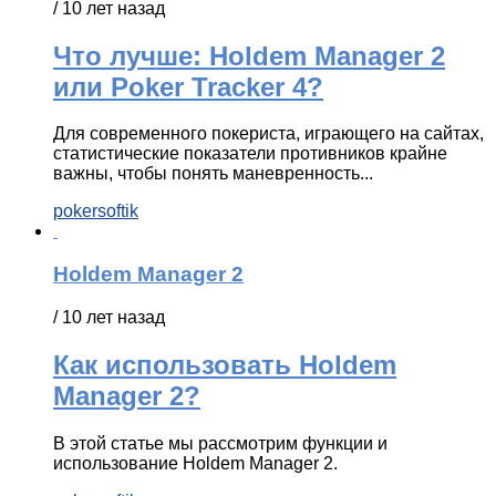
/ 10 лет назад
Что лучше: Holdem Manager 2
или Poker Tracker 4?
Для современного покериста, играющего на сайтах,
статистические показатели противников крайне
важны, чтобы понять маневренность...
pokersoftik
Holdem Manager 2
/ 10 лет назад
Как использовать Holdem
Manager 2?
В этой статье мы рассмотрим функции и
использование Holdem Manager 2.