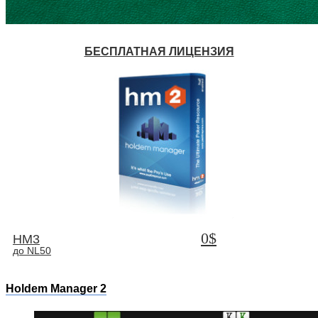
БЕСПЛАТНАЯ ЛИЦЕНЗИЯ
0$
HM3
до NL50
Holdem Manager 2