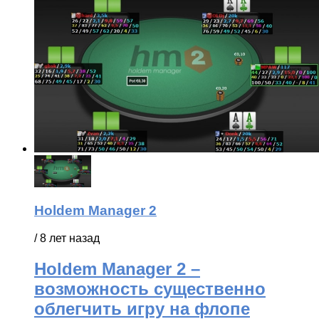
Holdem Manager 2
/ 8 лет назад
Holdem Manager 2 –
возможность существенно
облегчить игру на флопе