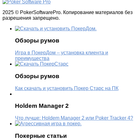
2025 © PokerSoftwarePro. Копирование материалов без
разрешения запрещено.
Обзоры румов
Игра в ПокерДом – установка клиента и
преимущества
Обзоры румов
Как скачать и установить Покер Старс на ПК
Holdem Manager 2
Что лучше: Holdem Manager 2 или Poker Tracker 4?
Покерные статьи