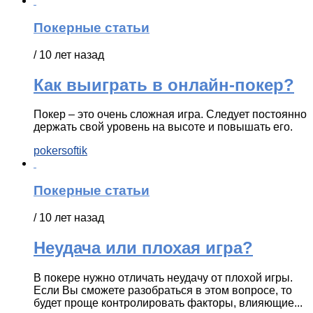
Покерные статьи
/ 10 лет назад
Как выиграть в онлайн-покер?
Покер – это очень сложная игра. Следует постоянно
держать свой уровень на высоте и повышать его.
pokersoftik
Покерные статьи
/ 10 лет назад
Неудача или плохая игра?
В покере нужно отличать неудачу от плохой игры.
Если Вы сможете разобраться в этом вопросе, то
будет проще контролировать факторы, влияющие...