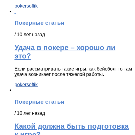
pokersoftik
Покерные статьи
/ 10 лет назад
Удача в покере – хорошо ли
это?
Если рассматривать такие игры, как бейсбол, то там
удача возникает после тяжелой работы.
pokersoftik
Покерные статьи
/ 10 лет назад
Какой должна быть подготовка
к игре?