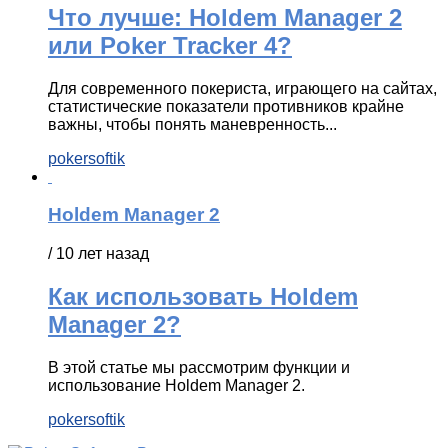
Что лучше: Holdem Manager 2
или Poker Tracker 4?
Для современного покериста, играющего на сайтах,
статистические показатели противников крайне
важны, чтобы понять маневренность...
pokersoftik
Holdem Manager 2
/ 10 лет назад
Как использовать Holdem
Manager 2?
В этой статье мы рассмотрим функции и
использование Holdem Manager 2.
pokersoftik