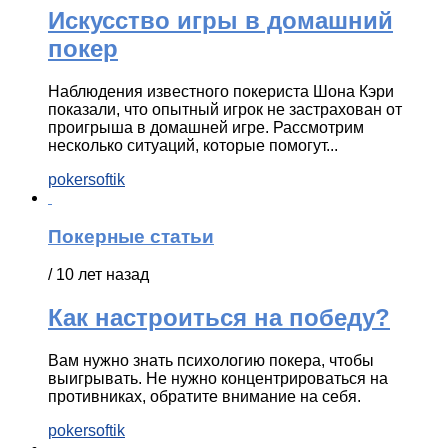
Искусство игры в домашний
покер
Наблюдения известного покериста Шона Кэри
показали, что опытный игрок не застрахован от
проигрыша в домашней игре. Рассмотрим
несколько ситуаций, которые помогут...
pokersoftik
Покерные статьи
/ 10 лет назад
Как настроиться на победу?
Вам нужно знать психологию покера, чтобы
выигрывать. Не нужно концентрироваться на
противниках, обратите внимание на себя.
pokersoftik